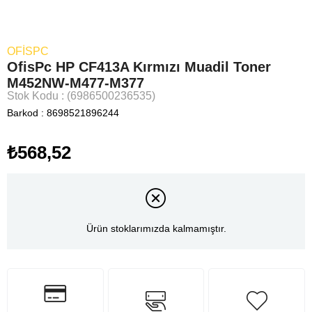
OFİSPC
OfisPc HP CF413A Kırmızı Muadil Toner
M452NW-M477-M377
Stok Kodu
(6986500236535)
Barkod
:
8698521896244
₺568,52
Ürün stoklarımızda kalmamıştır.