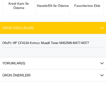
Kredi Kartı İle
Havele/Eft İle Ödeme
Favorilerime Ekle
Ödeme
ÜRÜN ÖZELLIKLERI
OfisPc HP CF413A Kırmızı Muadil Toner M452NW-M477-M377
YORUMLAR
(0)
ÜRÜN ÖNERILERI