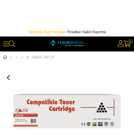
Yeni Yıla Özel Fırsatlar
Fırsatları Sakın Kaçırma
0
OfisPc HP CF413A Kırmızı Muadil Toner M452NW-M477-M377