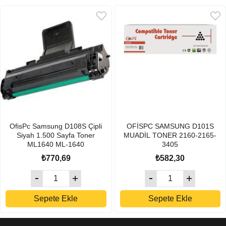
OfisPc Samsung D108S Çipli
OFİSPC SAMSUNG D101S
Siyah 1.500 Sayfa Toner
MUADİL TONER 2160-2165-
ML1640 ML-1640
3405
₺770,69
₺582,30
Sepete Ekle
Sepete Ekle