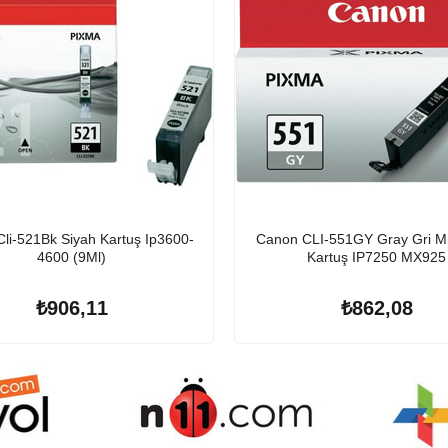
li-521Bk Siyah Kartuş Ip3600-
Canon CLI-551GY Gray Gri M
4600 (9Ml)
Kartuş IP7250 MX925
₺906,11
₺862,08