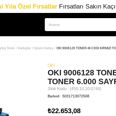
i Yıla Özel Fırsatlar
Fırsatları Sakın Kaç
rtuş Toner
Kartuşlar
Epson Kartuş
OKI 9006128 TONER-M-C650 KIRMIZI T
OKI
OKI 9006128 TON
TONER 6.000 SAY
Stok Kodu
(450.10.10.0744)
Barkod
:
5031713072508
₺22.653,08