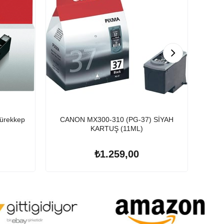
ürekkep
CANON MX300-310 (PG-37) SİYAH
Epson 106 T0
KARTUŞ (11ML)
₺1.259,00