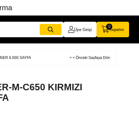
ırma
0
Üye Girişi
Sepetim
ONER 6.000 SAYFA
< < Önceki Sayfaya Dön
ER-M-C650 KIRMIZI
FA