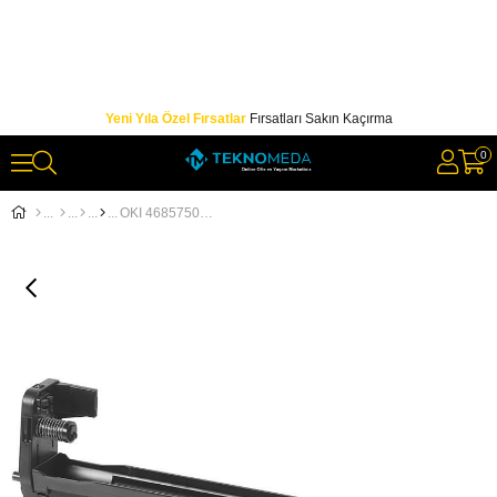
Yeni Yıla Özel Fırsatlar
Fırsatları Sakın Kaçırma
0
OKI 46857508 DRUM-K-C824-C834-C844 SİYAH DRUM 30.000 SAYFA