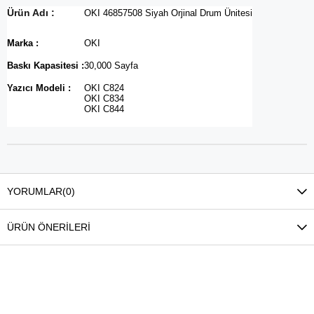
Ürün Adı :
OKI 46857508 Siyah Orjinal Drum Ünitesi
Marka :
OKI
Baskı Kapasitesi :
30,000 Sayfa
Yazıcı Modeli :
OKI C824
OKI C834
OKI C844
YORUMLAR
(0)
ÜRÜN ÖNERILERI