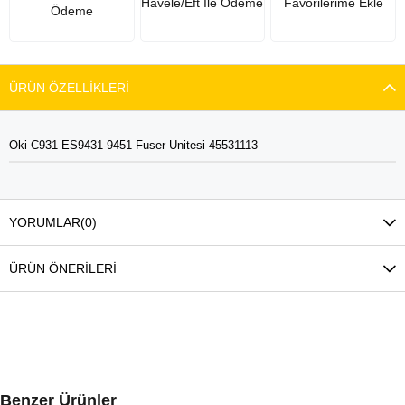
Havele/Eft İle Ödeme
Favorilerime Ekle
Ödeme
ÜRÜN ÖZELLIKLERI
Oki C931 ES9431-9451 Fuser Unitesi 45531113
YORUMLAR
(0)
ÜRÜN ÖNERILERI
Benzer Ürünler