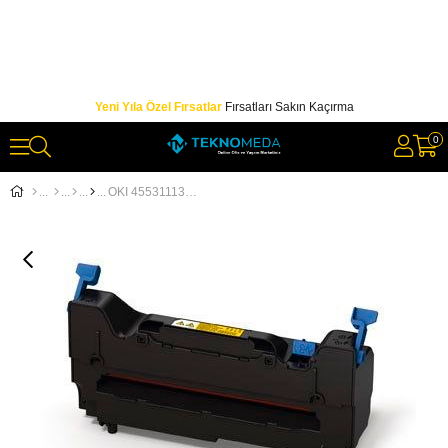
Yeni Yıla Özel Fırsatlar
Fırsatları Sakın Kaçırma
0
OKI 45531113 FIRINLAMA ÜNİTESİ (FUSER) C911, C931..