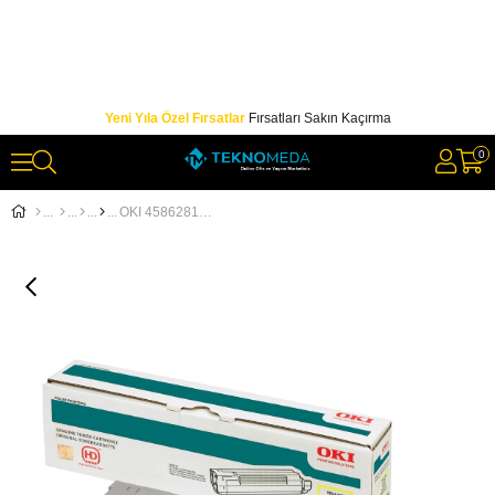
Yeni Yıla Özel Fırsatlar
Fırsatları Sakın Kaçırma
0
OKI 45862814 SARI TONER-Y MC873 MC883 10.000 SAYFA