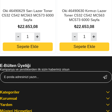
Oki 46490629 Sarı Lazer Toner
Oki 46490630 Kırmızı Lazer
C532 C542 MC563 MC573 6000
Toner C532 C542 MC563
Sayfa
MC573 6000 Sayfa
₺22.653,08
₺22.653,08
Sepete Ekle
Sepete Ekle
E-Bülten Üyeliği
Kampanya ve yeniliklerden ilk sizin haberiniz olsun
Kategoriler
Kurumsal
Yardım
Müşteri Hizmetleri