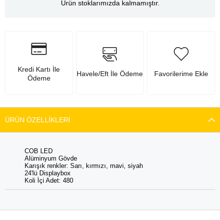
Ürün stoklarımızda kalmamıştır.
Kredi Kartı İle
Havele/Eft İle Ödeme
Favorilerime Ekle
Ödeme
ÜRÜN ÖZELLIKLERI
COB LED
Alüminyum Gövde
Karışık renkler: Sarı, kırmızı, mavi, siyah
24'lü Displaybox
Koli İçi Adet: 480