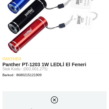
PANTHER
Panther PT-1203 1W LEDLİ El Feneri
Stok Kodu
(001.001.275)
Barkod
:
8680215121909