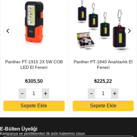
Panther PT-1915 2X 5W COB
Panther PT-1840 Anahtarlık El
LED El Feneri
Feneri
₺305,50
₺225,22
Sepete Ekle
Sepete Ekle
E-Bülten Üyeliği
Kampanya ve yeniliklerden ilk sizin haberiniz olsun