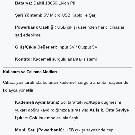
Batarya:
Dahili 18650 Li-ion Pil
Şarj Yöntemi:
5V Micro USB Kablo ile Şarj
Powerbank Özelliği:
USB çıkışı üzerinden harici cihazları
şarj edebilme
Giriş/Çıkış Değerleri:
Input 5V / Output 5V
Kontrol:
Kademeli sürgülü anahtar sistemi
Kullanım ve Çalışma Modları
Cihaz, yan tarafında bulunan kademeli sürgülü anahtar sayesinde
kolayca yönetilir:
Kademeli Aydınlatma:
Sol taraftaki Aç/Kapa düğmesini
yukarı doğru kaydırdığınızda sırasıyla;
Az Işık
,
Orta Seviye
Işık
ve
Çok Işık
modları aktifleşir.
Mobil Şarj (Powerbank):
USB çıkışı sayesinde cep