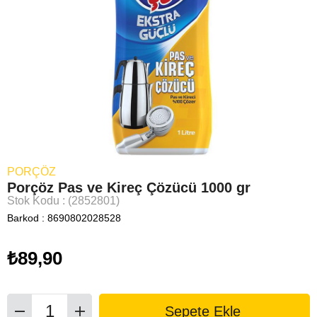
PORÇÖZ
Porçöz Pas ve Kireç Çözücü 1000 gr
Stok Kodu
(2852801)
Barkod
:
8690802028528
₺89,90