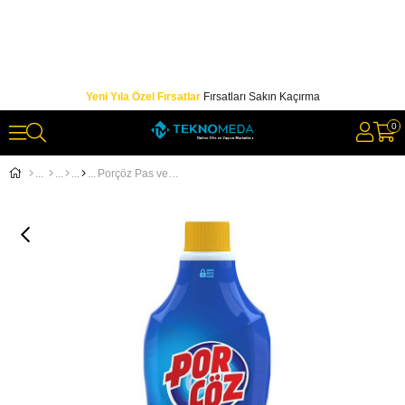
Yeni Yıla Özel Fırsatlar
Fırsatları Sakın Kaçırma
0
Porçöz Pas ve Kireç Çözücü 1000 gr