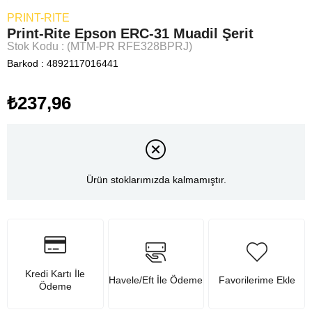
PRINT-RITE
Print-Rite Epson ERC-31 Muadil Şerit
Stok Kodu
(MTM-PR RFE328BPRJ)
Barkod
:
4892117016441
₺237,96
Ürün stoklarımızda kalmamıştır.
Kredi Kartı İle
Havele/Eft İle Ödeme
Favorilerime Ekle
Ödeme