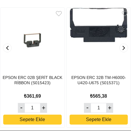
EPSON ERC 02B ŞERİT BLACK
EPSON ERC 32B TM-H6000-
RİBBON (S015423)
U420-U675 (S015371)
₺361,69
₺565,38
Sepete Ekle
Sepete Ekle