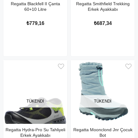
Regatta Blackfell II Çanta
Regatta Smithfield Trekking
60+10 Litre
Erkek Ayakkabı
₺779,16
₺687,34
TÜKENDI
TÜKENDI
Regatta Hydra-Pro Su Tahliyeli
Regatta Moonclond Jnr Çocuk
Erkek Ayakkabı
Bot