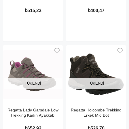
₺515,23
₺400,47
TÜKENDI
TÜKENDI
Regatta Lady Garsdale Low
Regatta Holcombe Trekking
Trekking Kadın Ayakkabı
Erkek Mid Bot
₺652,92
₺526,70