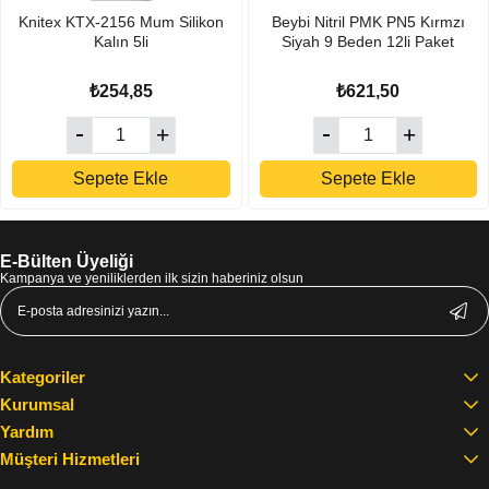
Knitex KTX-2156 Mum Silikon
Beybi Nitril PMK PN5 Kırmzı
Kalın 5li
Siyah 9 Beden 12li Paket
₺254,85
₺621,50
Sepete Ekle
Sepete Ekle
E-Bülten Üyeliği
Kampanya ve yeniliklerden ilk sizin haberiniz olsun
Kategoriler
Kurumsal
Yardım
Müşteri Hizmetleri