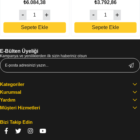
₺6.084,38
₺3.792,86
Sepete Ekle
Sepete Ekle
E-Bülten Üyeliği
Kampanya ve yeniliklerden ilk sizin haberiniz olsun
Kategoriler
Kurumsal
Yardım
Müşteri Hizmetleri
Bizi Takip Edin