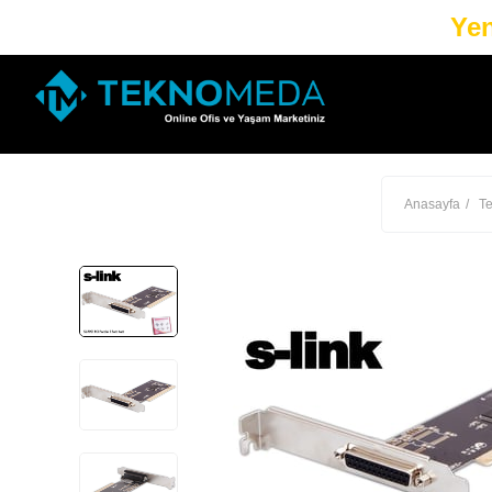
Yen
Anasayfa
Te