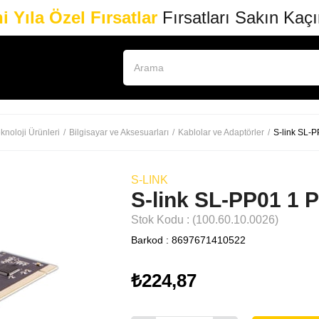
i Yıla Özel Fırsatlar
Fırsatları Sakın Kaç
knoloji Ürünleri
Bilgisayar ve Aksesuarları
Kablolar ve Adaptörler
S-link SL-P
S-LINK
S-link SL-PP01 1 P
Stok Kodu
(100.60.10.0026)
Barkod
:
8697671410522
₺224,87