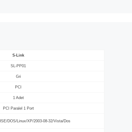
S-Link
SL-PP01
Gri
PCI
1 Adet
PCI Paralel 1 Port
98SE/DOS/Linux/XP/2003-08-32/Vista/Dos