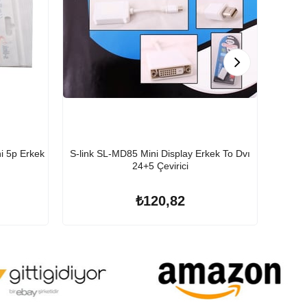
ni 5p Erkek
S-link SL-MD85 Mini Display Erkek To Dvı
S-lin
24+5 Çevirici
₺120,82