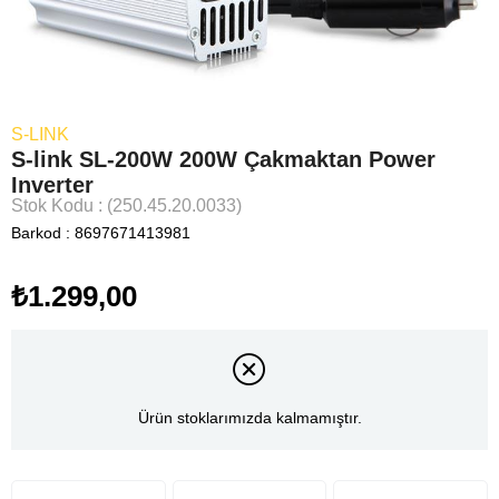
S-LINK
S-link SL-200W 200W Çakmaktan Power
Inverter
Stok Kodu
(250.45.20.0033)
Barkod
:
8697671413981
₺1.299,00
Ürün stoklarımızda kalmamıştır.