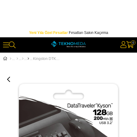
Yeni Yıla Özel Fırsatlar
Fırsatları Sakın Kaçırma
0
Kingston DTKN-128GB 128GB DataTraveler Kyson 200MB-s Metal USB 3.2 Gen 1 Flash Bellek