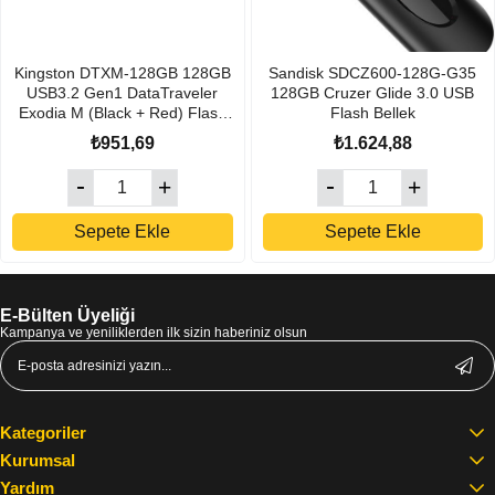
Kingston DTXM-128GB 128GB
Sandisk SDCZ600-128G-G35
USB3.2 Gen1 DataTraveler
128GB Cruzer Glide 3.0 USB
Exodia M (Black + Red) Flash
Flash Bellek
Bellek
₺951,69
₺1.624,88
Sepete Ekle
Sepete Ekle
E-Bülten Üyeliği
Kampanya ve yeniliklerden ilk sizin haberiniz olsun
Kategoriler
Kurumsal
Yardım