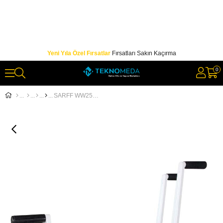
Yeni Yıla Özel Fırsatlar
Fırsatları Sakın Kaçırma
0
SARFF WW2500 ÇİFT SİSTEM TEL SPİRAL(3:1/2:1) CİLT MAKİNESİ