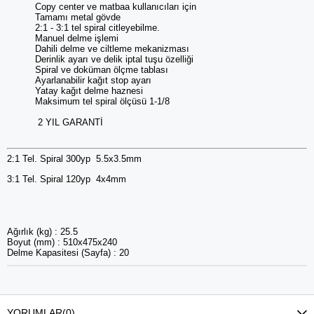
Copy center ve matbaa kullanıcıları için
Tamamı metal gövde
2:1 - 3:1 tel spiral citleyebilme.
Manuel delme işlemi
Dahili delme ve ciltleme mekanizması
Derinlik ayarı ve delik iptal tuşu özelliği
Spiral ve doküman ölçme tablası
Ayarlanabilir kağıt stop ayarı
Yatay kağıt delme haznesi
Maksimum tel spiral ölçüsü 1-1/8
2 YIL GARANTİ
2:1 Tel. Spiral 300yp 5.5x3.5mm
3:1 Tel. Spiral 120yp 4x4mm
Ağırlık (kg) : 25.5
Boyut (mm) : 510x475x240
Delme Kapasitesi (Sayfa) : 20
YORUMLAR
(0)