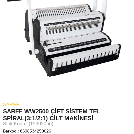
SARFF
SARFF WW2500 ÇİFT SİSTEM TEL
SPİRAL(3:1/2:1) CİLT MAKİNESİ
Stok Kodu
(15302056)
Barkod
:
8698534250026