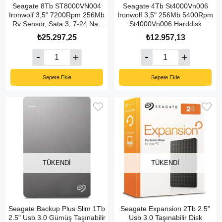
Seagate 8Tb ST8000VN004
Seagate 4Tb St4000Vn006
Ironwolf 3,5" 7200Rpm 256Mb
Ironwolf 3,5" 256Mb 5400Rpm
Rv Sensör, Sata 3, 7-24 Nas
St4000Vn006 Harddisk
Diski
₺25.297,25
₺12.957,13
Sepete Ekle
Sepete Ekle
TÜKENDI
TÜKENDI
Seagate Backup Plus Slim 1Tb
Seagate Expansion 2Tb 2.5"
2.5" Usb 3.0 Gümüş Taşınabilir
Usb 3.0 Taşınabilir Disk