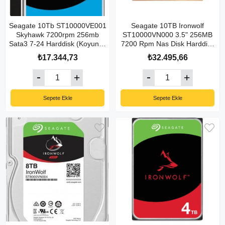
Seagate 10Tb ST10000VE001
Seagate 10TB Ironwolf
Skyhawk 7200rpm 256mb
ST10000VN000 3.5" 256MB
Sata3 7-24 Harddisk (Koyuncu
7200 Rpm Nas Disk Harddisk
Distribitör Ürünü)
(Koyuncu Distribitör Ürünü)
₺17.344,73
₺32.495,66
Sepete Ekle
Sepete Ekle