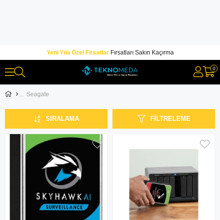
Yeni Yıla Özel Fırsatlar
Fırsatları Sakın Kaçırma
0
Seagate
SIRALAMA
FILTRELEME