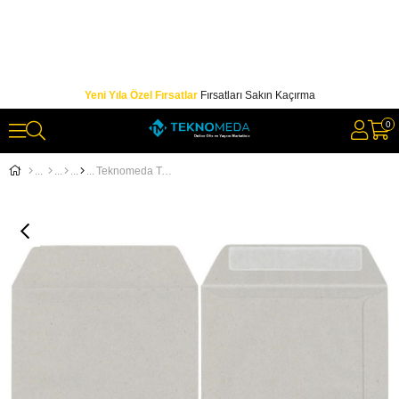
Yeni Yıla Özel Fırsatlar
Fırsatları Sakın Kaçırma
0
Teknomeda Torba Zarf İ.Kraft 90 gr 17 cm x 25 cm 50'li Paket