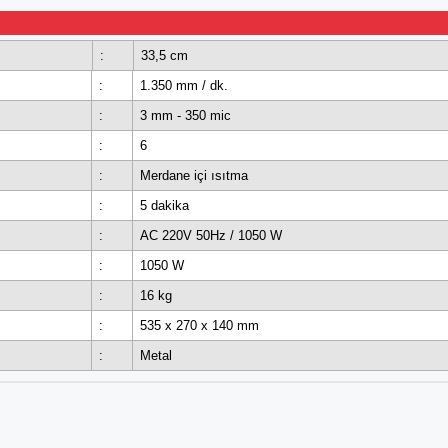
:
33,5 cm
:
1.350 mm / dk.
:
3 mm - 350 mic
:
6
:
Merdane içi ısıtma
:
5 dakika
:
AC 220V 50Hz / 1050 W
:
1050 W
:
16 kg
:
535 x 270 x 140 mm
:
Metal