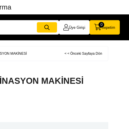
ırma
0
Üye Girişi
Sepetim
ASYON MAKİNESİ
< < Önceki Sayfaya Dön
MİNASYON MAKİNESİ