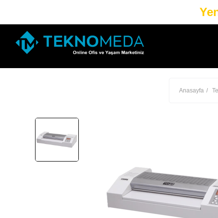
Yen
Anasayfa
Te