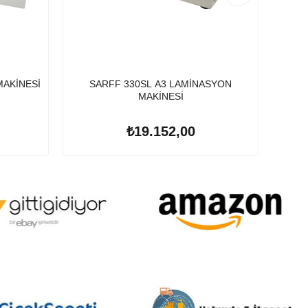
MAKİNESİ
SARFF 330SL A3 LAMİNASYON
SARFF
MAKİNESİ
₺19.152,00