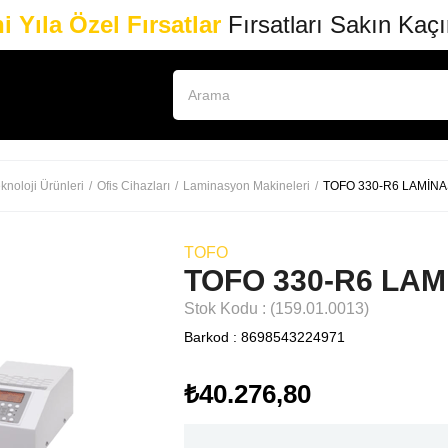
i Yıla Özel Fırsatlar
Fırsatları Sakın Kaç
knoloji Ürünleri
Ofis Cihazları
Laminasyon Makineleri
TOFO 330-R6 LAMİN
TOFO
TOFO 330-R6 LA
Stok Kodu
(159.01.0013)
Barkod
:
8698543224971
₺40.276,80