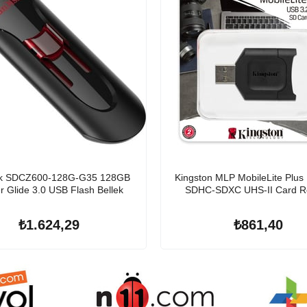
sk SDCZ600-128G-G35 128GB
Kingston MLP MobileLite Plus
r Glide 3.0 USB Flash Bellek
SDHC-SDXC UHS-II Card R
₺1.624,29
₺861,40