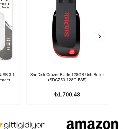
 USB 3.1
SanDisk Cruzer Blade 128GB Usb Bellek
Kioxi
eader
(SDCZ50-128G-B35)
₺1.700,43