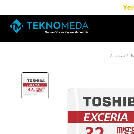
Yen
Anasayfa
Te