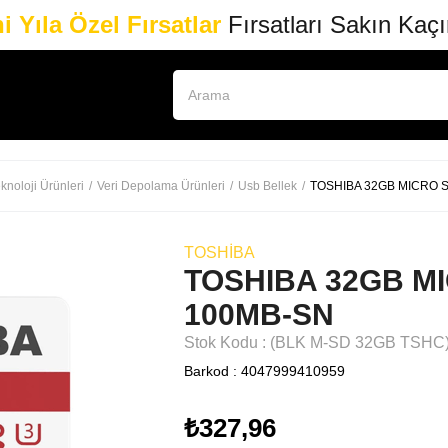
i Yıla Özel Fırsatlar
Fırsatları Sakın Kaç
knoloji Ürünleri
Veri Depolama Ürünleri
Usb Bellek
TOSHIBA 32GB MICRO 
TOSHIBA
TOSHIBA 32GB M
100MB-SN
Stok Kodu
(BLK M-SD 32GB TSHC
Barkod
:
4047999410959
₺327,96