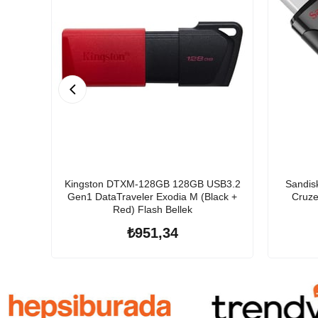
Kingston DTXM-128GB 128GB USB3.2
Sandi
Gen1 DataTraveler Exodia M (Black +
Cruze
Red) Flash Bellek
₺951,34