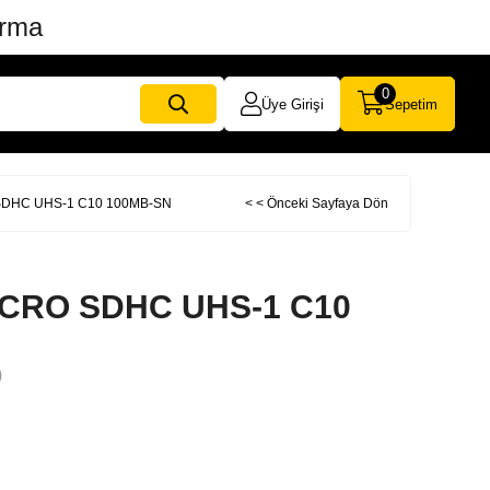
ırma
0
Üye Girişi
Sepetim
SDHC UHS-1 C10 100MB-SN
< < Önceki Sayfaya Dön
ICRO SDHC UHS-1 C10
)