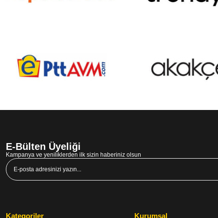
E-Bülten Üyeliği
Kampanya ve yeniliklerden ilk sizin haberiniz olsun
Kategoriler
Kurumsal