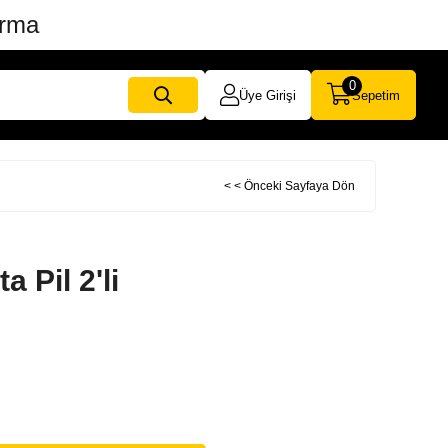
ırma
0
Üye Girişi
Sepetim
< < Önceki Sayfaya Dön
 Pil 2'li