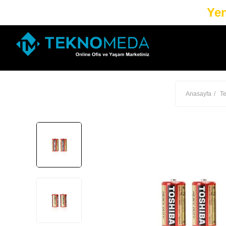
Yen
Anasayfa
Te