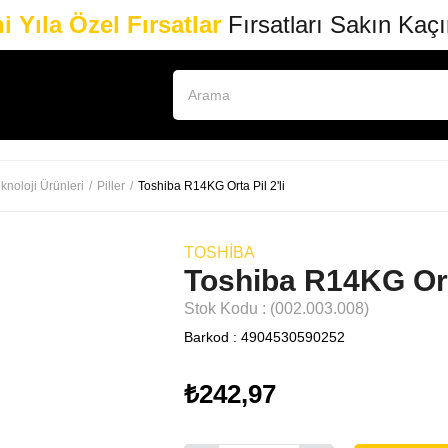
i Yıla Özel Fırsatlar
Fırsatları Sakın Kaç
knoloji Ürünleri
Piller
Toshiba R14KG Orta Pil 2'li
TOSHIBA
Toshiba R14KG Orta
Stok Kodu
(002.003.008)
Barkod
:
4904530590252
₺242,97