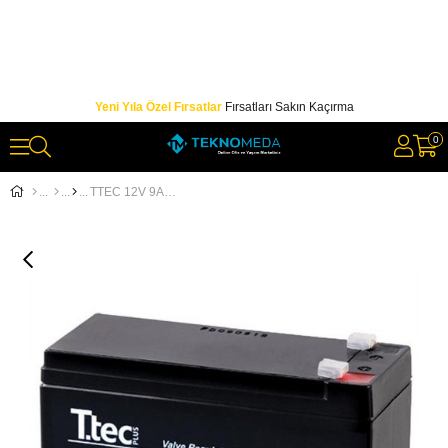
Yeni Yıla Özel Fırsatlar
Fırsatları Sakın Kaçırma
0
TTEC 12V 9AH BAKIMSIZ KURU AKÜ