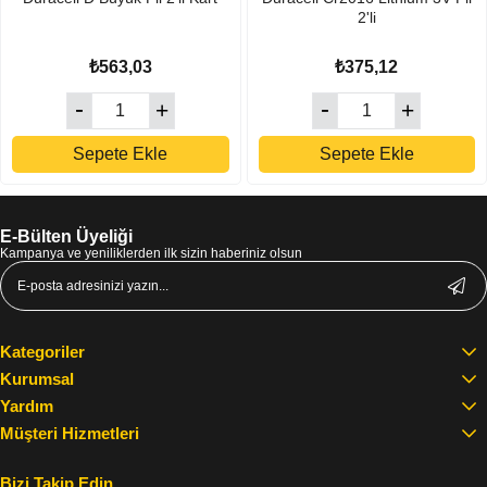
2'li
₺563,03
₺375,12
Sepete Ekle
Sepete Ekle
E-Bülten Üyeliği
Kampanya ve yeniliklerden ilk sizin haberiniz olsun
Kategoriler
Kurumsal
Yardım
Müşteri Hizmetleri
Bizi Takip Edin