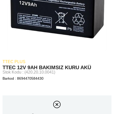
TTEC PLUS
TTEC 12V 9AH BAKIMSIZ KURU AKÜ
Stok Kodu
(420.20.10.0041)
Barkod
:
8694470584430