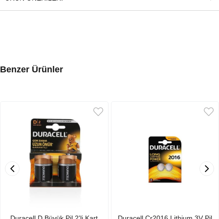
Benzer Ürünler
Duracell D Büyük Pil 2'li Kart
Duracell Cr2016 Lithium 3V Pil