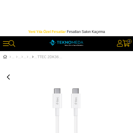
Yeni Yıla Özel Fırsatlar
Fırsatları Sakın Kaçırma
0
TTEC 2DK36B TYPE C - TYPE C BEYAZ ŞARJ KABLOSU