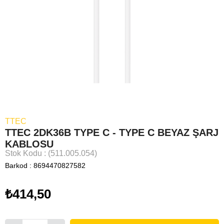
TTEC
TTEC 2DK36B TYPE C - TYPE C BEYAZ ŞARJ
KABLOSU
Stok Kodu
(511.005.054)
Barkod
:
8694470827582
₺414,50