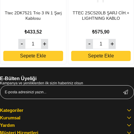
Ttec 2DK7521 Trio 3 IN 1 Şarj
TTEC 2SCS20LB ŞARJ CİH.+
Kablosu
LIGHTNING KABLO
₺433,52
₺575,90
Sepete Ekle
Sepete Ekle
E-Bülten Üyeliği
Kampanya ve yeniliklerden ilk sizin haberiniz olsun
Kategoriler
Kurumsal
Yardım
Müşteri Hizmetleri