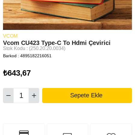
VCOM
Vcom CU423 Type-C To Hdmi Çevirici
Stok Kodu
(250.20.20.0034)
Barkod
:
4895182216051
₺643,67