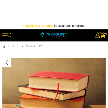
Yeni Yıla Özel Fırsatlar
Fırsatları Sakın Kaçırma
0
Vcom CU423 Type-C To Hdmi Çevirici