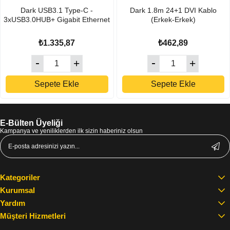
Dark USB3.1 Type-C -
Dark 1.8m 24+1 DVI Kablo
3xUSB3.0HUB+ Gigabit Ethernet
(Erkek-Erkek)
₺1.335,87
₺462,89
Sepete Ekle
Sepete Ekle
E-Bülten Üyeliği
Kampanya ve yeniliklerden ilk sizin haberiniz olsun
Kategoriler
Kurumsal
Yardım
Müşteri Hizmetleri