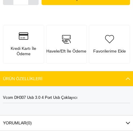
Kredi Kartı İle
Havele/Eft İle Ödeme
Favorilerime Ekle
Ödeme
ÜRÜN ÖZELLIKLERI
Vcom DH307 Usb 3.0 4 Port Usb Çoklayıcı
YORUMLAR
(0)