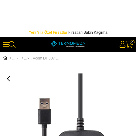
Yeni Yıla Özel Fırsatlar
Fırsatları Sakın Kaçırma
0
Vcom DH307 Usb 3.0 4 Port Usb Çoklayıcı