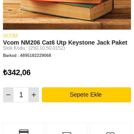
VCOM
Vcom NM206 Cat6 Utp Keystone Jack Paket
Stok Kodu
(250.10.50.0152)
Barkod
:
4895182229068
₺342,06