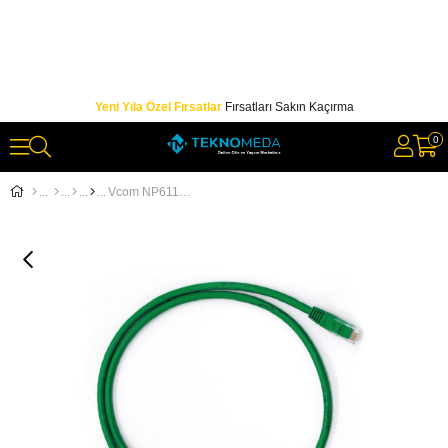
Yeni Yıla Özel Fırsatlar
Fırsatları Sakın Kaçırma
0
Vcom NP611B-N-1.5 Cat6 1.5MT Yeşil Utp Patch Kablo