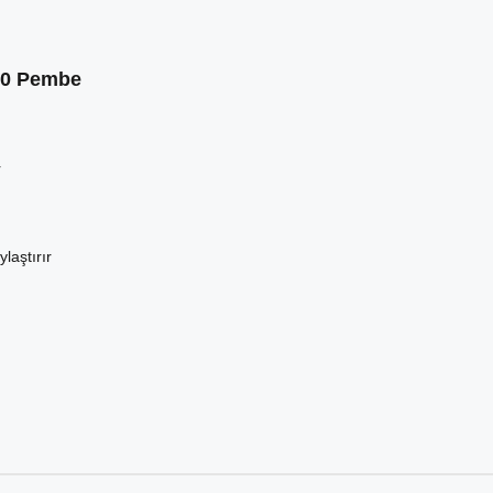
80 Pembe
r
laştırır