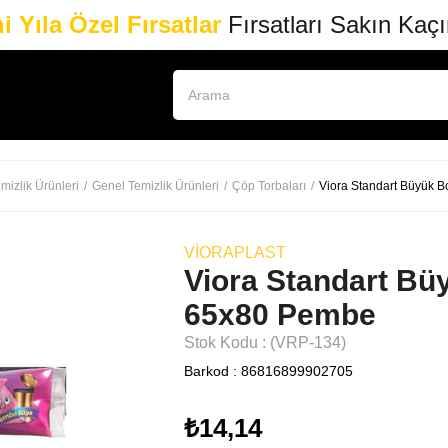
i Yıla Özel Fırsatlar
Fırsatları Sakın Kaç
mizlik Ürünleri
Genel Temizlik Ürünleri
Çöp Torbaları
Viora Standart Büyük 
VIORAPLAST
Viora Standart Bü
65x80 Pembe
Stok Kodu
(VRP-134)
Barkod
:
86816899902705
₺14,14