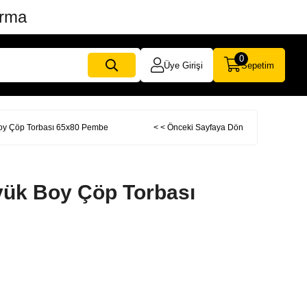
ırma
0
Üye Girişi
Sepetim
Boy Çöp Torbası 65x80 Pembe
< < Önceki Sayfaya Dön
yük Boy Çöp Torbası