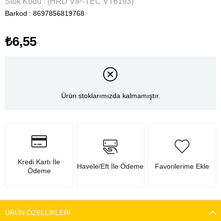
Stok Kodu
(HRD VIP-TEC VT6193)
Barkod
:
8697856819768
₺6,55
Ürün stoklarımızda kalmamıştır.
Kredi Kartı İle
Havele/Eft İle Ödeme
Favorilerime Ekle
Ödeme
ÜRÜN ÖZELLIKLERI