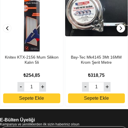
Knitex KTX-2156 Mum Silikon
Bay-Tec Mk4145 3Mt 16MM
Kalın 5li
Krom Şerit Metre
₺254,85
₺318,75
Sepete Ekle
Sepete Ekle
E-Bülten Üyeliği
Kampanya ve yeniliklerden ilk sizin haberiniz olsun