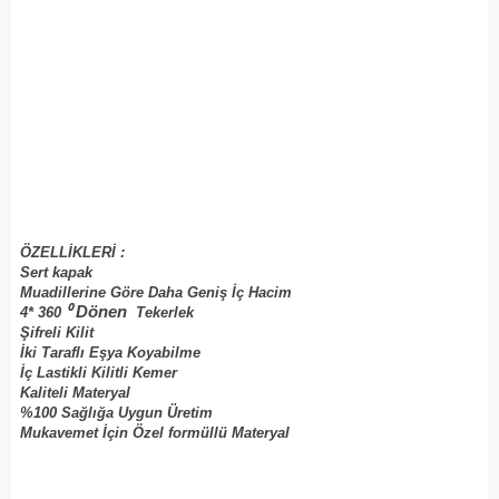
Kullanışlı Fermuarlı İç Bölmeler,
Diğer Özellikler:
Alüminyum Çekme Kolu
2 Yıl (Değişebilir Parçalar)
Garanti:
ÖZELLİKLERİ :
Sert kapak
Muadillerine Göre Daha Geniş İç Hacim
⁰ Dönen
4* 360
Tekerlek
Şifreli Kilit
İki Taraflı Eşya Koyabilme
İç Lastikli Kilitli Kemer
Kaliteli Materyal
%100 Sağlığa Uygun Üretim
Mukavemet İçin Özel formüllü Materyal