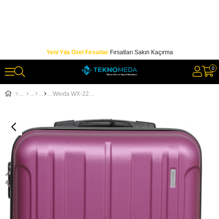
Yeni Yıla Özel Fırsatlar
Fırsatları Sakın Kaçırma
0
Wexta WX-220 Kabin Tipi Hostes Pilot Tipi Valiz Abs Mürdüm