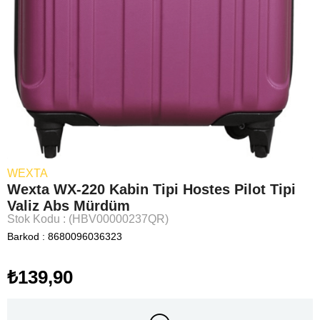
WEXTA
Wexta WX-220 Kabin Tipi Hostes Pilot Tipi
Valiz Abs Mürdüm
Stok Kodu
(HBV00000237QR)
Barkod
:
8680096036323
₺139,90