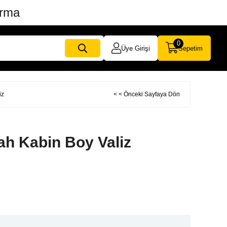
ırma
0
Üye Girişi
Sepetim
iz
< < Önceki Sayfaya Dön
h Kabin Boy Valiz