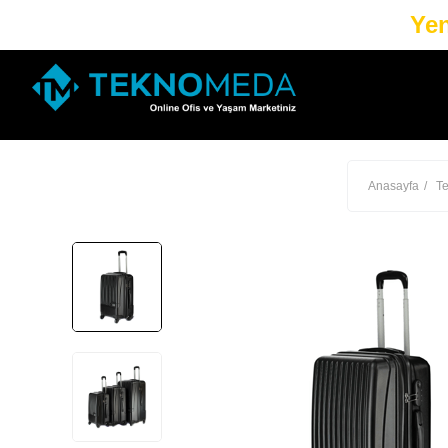
Yen
Anasayfa
Te