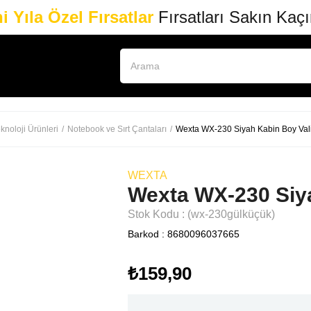
i Yıla Özel Fırsatlar
Fırsatları Sakın Kaç
knoloji Ürünleri
Notebook ve Sırt Çantaları
Wexta WX-230 Siyah Kabin Boy Val
WEXTA
Wexta WX-230 Siya
Stok Kodu
(wx-230gülküçük)
Barkod
:
8680096037665
₺159,90