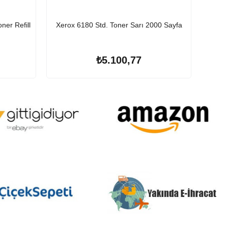
er Refill
Xerox 6180 Std. Toner Sarı 2000 Sayfa
Xerox
Ekstr
₺5.100,77