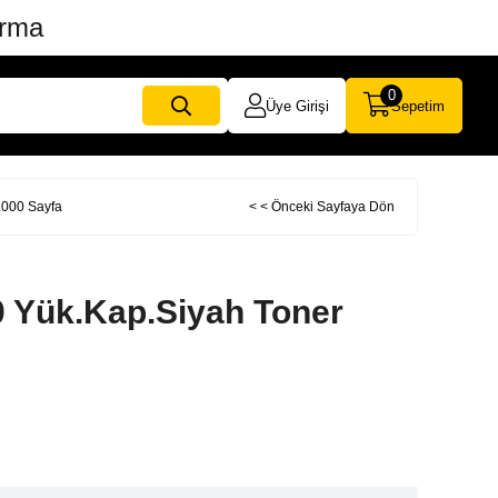
ırma
0
Üye Girişi
Sepetim
.000 Sayfa
< < Önceki Sayfaya Dön
 Yük.Kap.Siyah Toner