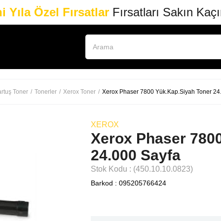
i Yıla Özel Fırsatlar
Fırsatları Sakın Kaç
rtuş Toner
Tonerler
Xerox Toner
Xerox Phaser 7800 Yük.Kap.Siyah Toner 24
XEROX
Xerox Phaser 7800
24.000 Sayfa
Stok Kodu
(450.10.10.0823)
Barkod
:
095205766424