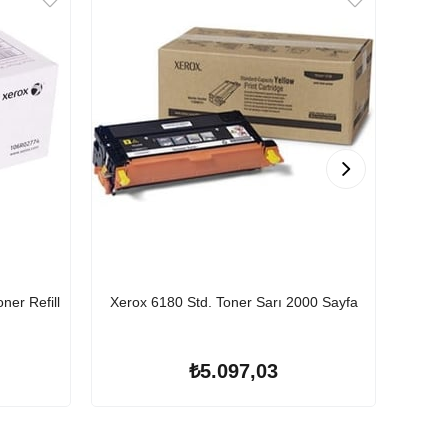
er Refill
Xerox 6180 Std. Toner Sarı 2000 Sayfa
Xerox
Ekstr
₺5.097,03