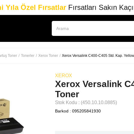
i Yıla Özel Fırsatlar
Fırsatları Sakın Kaç
rtuş Toner
Tonerler
Xerox Toner
Xerox Versalink C400-C405 Std. Kap. Yello
XEROX
Xerox Versalink C
Toner
Stok Kodu
(450.10.10.0885)
Barkod
:
095205841930