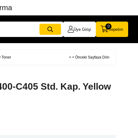
ırma
0
Üye Girişi
Sepetim
w Toner
< < Önceki Sayfaya Dön
400-C405 Std. Kap. Yellow