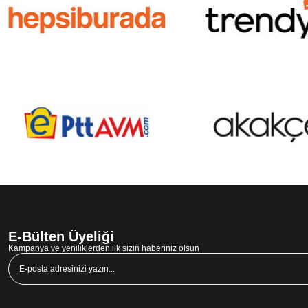
E-Bülten Üyeliği
Kampanya ve yeniliklerden ilk sizin haberiniz olsun