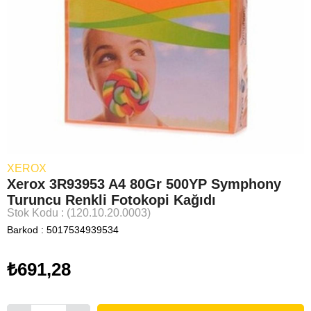
XEROX
Xerox 3R93953 A4 80Gr 500YP Symphony
Turuncu Renkli Fotokopi Kağıdı
Stok Kodu
(120.10.20.0003)
Barkod
:
5017534939534
₺691,28