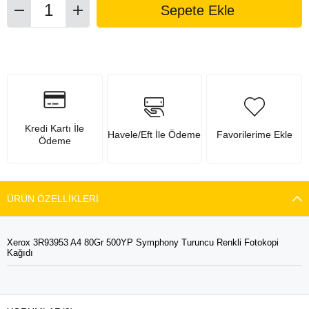
Kredi Kartı İle
Havele/Eft İle Ödeme
Favorilerime Ekle
Ödeme
ÜRÜN ÖZELLIKLERI
Xerox 3R93953 A4 80Gr 500YP Symphony Turuncu Renkli Fotokopi
Kağıdı