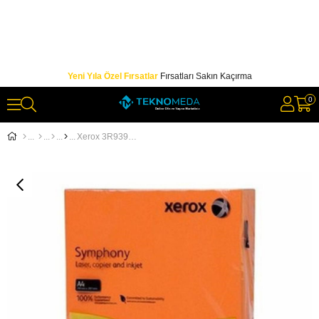
Yeni Yıla Özel Fırsatlar
Fırsatları Sakın Kaçırma
0
Xerox 3R93953 A4 80Gr 500YP Symphony Turuncu Renkli Fotokopi Kağıdı