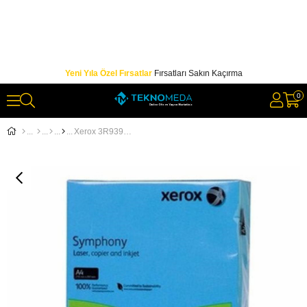
Yeni Yıla Özel Fırsatlar
Fırsatları Sakın Kaçırma
0
Xerox 3R93959 A4 80Gr 500YP Symphony Su Mavisi Renkli Fotokopi Kağıdı