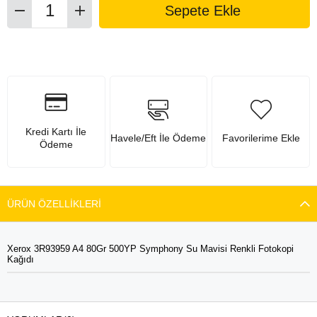
Kredi Kartı İle
Havele/Eft İle Ödeme
Favorilerime Ekle
Ödeme
ÜRÜN ÖZELLIKLERI
Xerox 3R93959 A4 80Gr 500YP Symphony Su Mavisi Renkli Fotokopi
Kağıdı