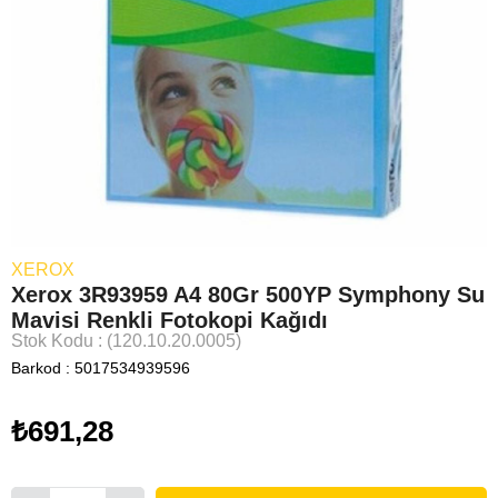
XEROX
Xerox 3R93959 A4 80Gr 500YP Symphony Su
Mavisi Renkli Fotokopi Kağıdı
Stok Kodu
(120.10.20.0005)
Barkod
:
5017534939596
₺691,28