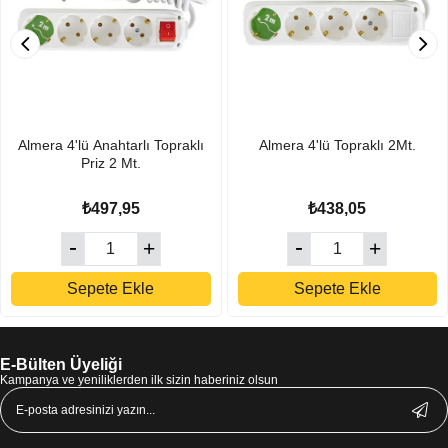
Almera 4'lü Anahtarlı Topraklı
Almera 4'lü Topraklı 2Mt.
Priz 2 Mt.
₺497,95
₺438,05
Sepete Ekle
Sepete Ekle
E-Bülten Üyeliği
Kampanya ve yeniliklerden ilk sizin haberiniz olsun