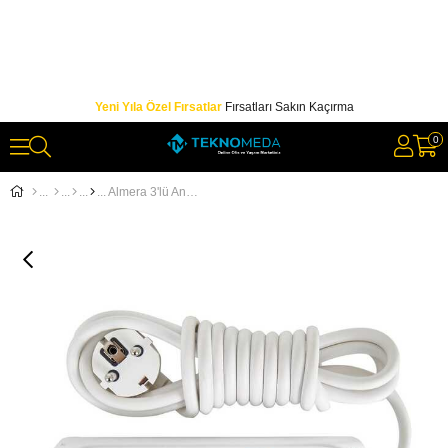
Yeni Yıla Özel Fırsatlar
Fırsatları Sakın Kaçırma
0
Almera 3'lü Anahtarlı Topraklı Priz3 Mt.