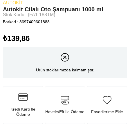
AUTOKIT
Autokit Cilalı Oto Şampuanı 1000 ml
Stok Kodu
(FA1-188TM)
Barkod
:
8697409601888
₺139,86
Ürün stoklarımızda kalmamıştır.
Kredi Kartı İle
Havele/Eft İle Ödeme
Favorilerime Ekle
Ödeme