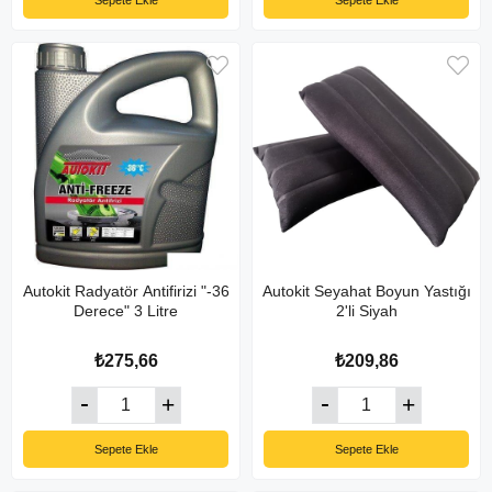
Sepete Ekle
Sepete Ekle
Autokit Radyatör Antifirizi "-36
Autokit Seyahat Boyun Yastığı
Derece" 3 Litre
2'li Siyah
₺275,66
₺209,86
Sepete Ekle
Sepete Ekle