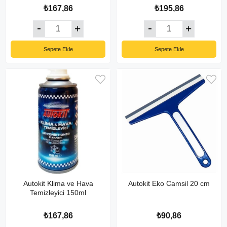
₺167,86
₺195,86
Sepete Ekle
Sepete Ekle
Autokit Klima ve Hava
Autokit Eko Camsil 20 cm
Temizleyici 150ml
₺167,86
₺90,86