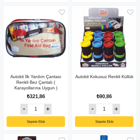
Autokit İlk Yardım Çantası
Autokit Kokusuz Renkli Küllük
Renkli Bez Çantalı (
Karayollarına Uygun )
₺321,86
₺90,86
Sepete Ekle
Sepete Ekle