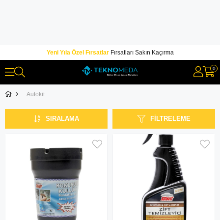
Yeni Yıla Özel Fırsatlar
Fırsatları Sakın Kaçırma
0
Autokit
SIRALAMA
FILTRELEME