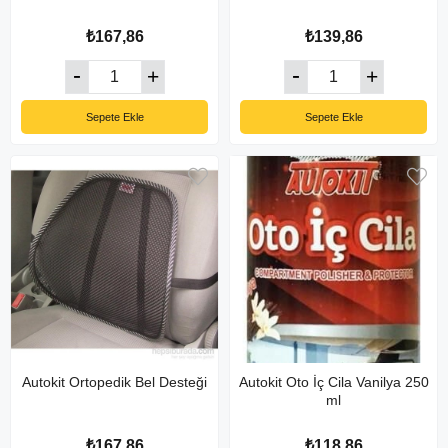
₺167,86
₺139,86
Sepete Ekle
Sepete Ekle
Autokit Ortopedik Bel Desteği
Autokit Oto İç Cila Vanilya 250
ml
₺167,86
₺118,86