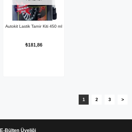
Autokit Lastik Tamir Kiti 450 ml
₺181,86
1
2
3
>
E-Bülten Üyeliği