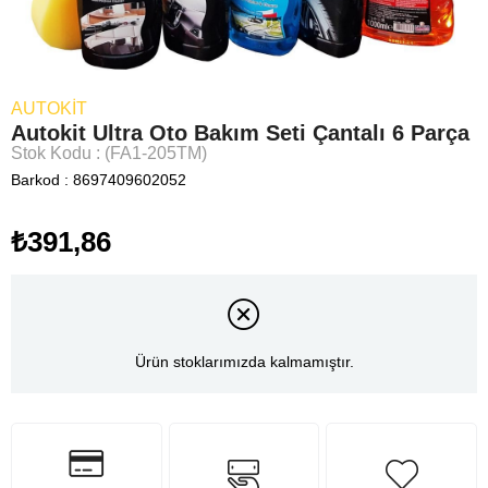
AUTOKIT
Autokit Ultra Oto Bakım Seti Çantalı 6 Parça
Stok Kodu
(FA1-205TM)
Barkod
:
8697409602052
₺391,86
Ürün stoklarımızda kalmamıştır.