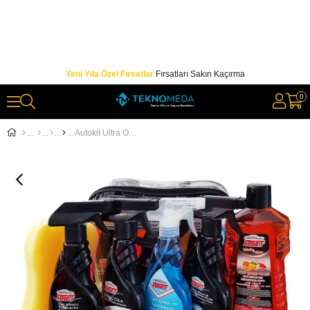
Yeni Yıla Özel Fırsatlar
Fırsatları Sakın Kaçırma
0
Autokit Ultra Oto Bakım Seti Çantalı 6 Parça