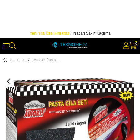
Yeni Yıla Özel Fırsatlar
Fırsatları Sakın Kaçırma
0
Autokit Pasta Cila Set 2 Süngerli