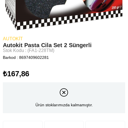
AUTOKIT
Autokit Pasta Cila Set 2 Süngerli
Stok Kodu
(FA1-228TM)
Barkod
:
8697409602281
₺167,86
Ürün stoklarımızda kalmamıştır.