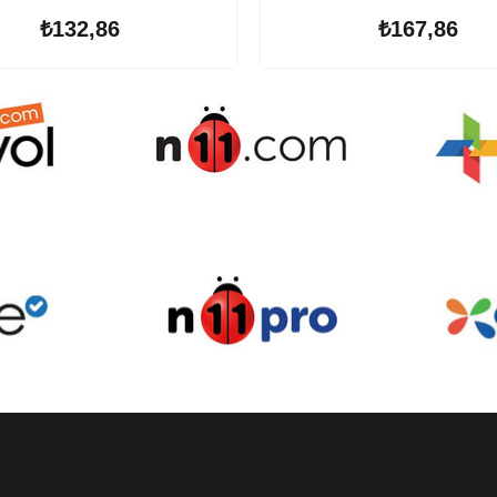
₺132,86
₺167,86