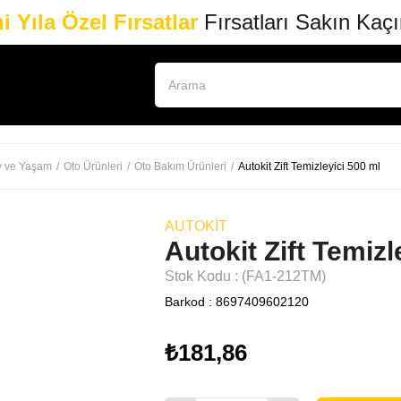
i Yıla Özel Fırsatlar
Fırsatları Sakın Kaç
v ve Yaşam
Oto Ürünleri
Oto Bakım Ürünleri
Autokit Zift Temizleyici 500 ml
AUTOKIT
Autokit Zift Temizl
Stok Kodu
(FA1-212TM)
Barkod
:
8697409602120
₺181,86