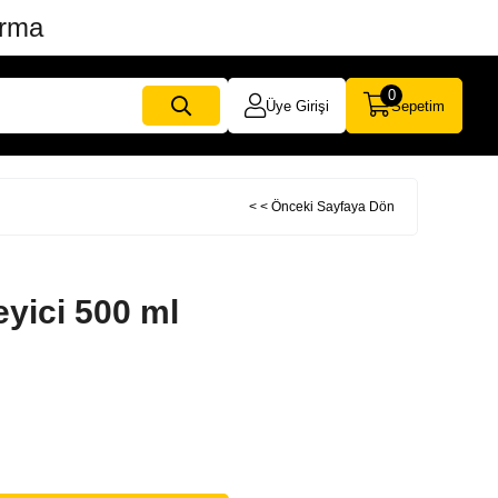
ırma
0
Üye Girişi
Sepetim
< < Önceki Sayfaya Dön
eyici 500 ml