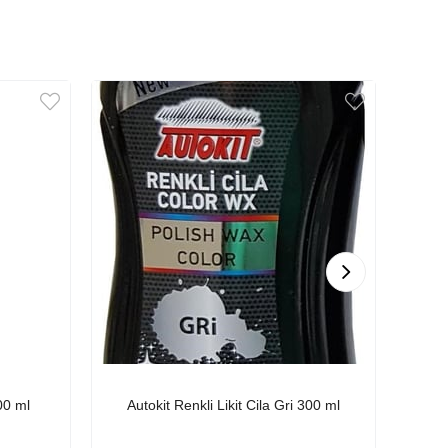
00 ml
Autokit Renkli Likit Cila Gri 300 ml
Au