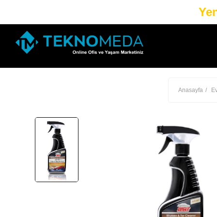
Yen
Anasayfa
E