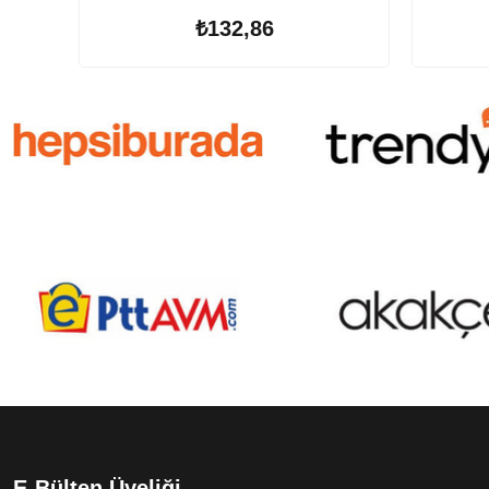
₺132,86
E-Bülten Üyeliği