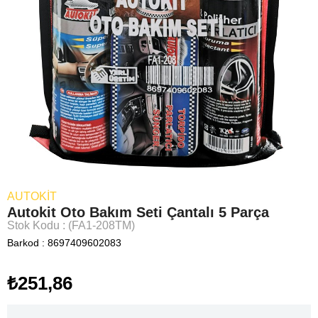
AUTOKIT
Autokit Oto Bakım Seti Çantalı 5 Parça
Stok Kodu
(FA1-208TM)
Barkod
:
8697409602083
₺251,86