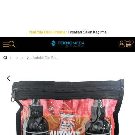
Yeni Yıla Özel Fırsatlar
Fırsatları Sakın Kaçırma
0
Autokit Oto Bakım Seti Çantalı 5 Parça