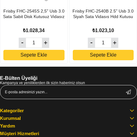
Frisby FHC-2545S 2,5" Usb 3.0
Frisby FHC-2540B 2.5" Usb 3.0
Sata Sabit Disk Kutusuz Vidasız
Siyah Sata Vidasıs Hdd Kutusu
₺1.028,34
₺1.023,10
Sepete Ekle
Sepete Ekle
E-Bülten Üyeliği
Kampanya ve yeniliklerden ilk sizin haberiniz olsun
Kategoriler
Kurumsal
Yardım
Müşteri Hizmetleri